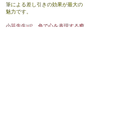
筆による差し引きの効果が最大の
魅力です。
小笹先生HP 色で心を表現する癒
しのアトリエ「Aiirokoubou」
アロマ講座・ｱﾛﾏﾌﾞﾚﾝ
ﾄﾞ香水つくり
2
/18（日）