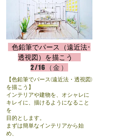
色鉛筆でパース（遠近法･
透視図）を描こう
2
/16（金）
【色鉛筆でパース(遠近法・透視図)
を描こう】
インテリアや建物を、オシャレに
キレイに、描けるようになること
を
目的とします。
まずは簡単なインテリアから始
め、