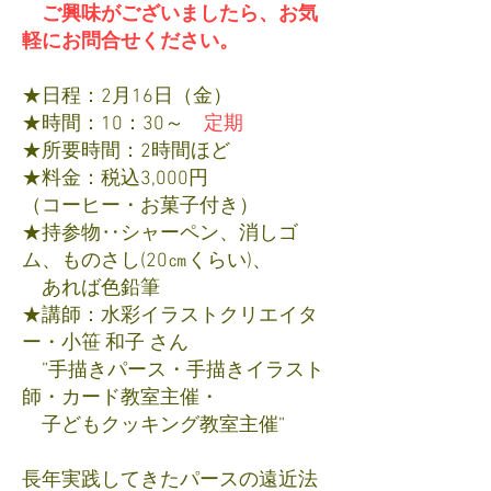
​ ご興味がございましたら、お気
軽にお問合せください。
★日程：2月16日（金）
★時間：10：30～
定期
★所要時間：2時間ほど
★料金：税込3,000円
（コーヒー・お菓子付き）
★持参物‥シャーペン、消しゴ
ム、ものさし(20㎝くらい)、
あれば色鉛筆
★講師：水彩イラストクリエイタ
ー・小笹 和子 さん
”手描きパース・手描きイラスト
師・カード教室主催・
子どもクッキング教室主催”
長年実践してきたパースの遠近法