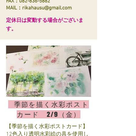
FAX：082-836-5882
​​MAIL：
rikahausu@gmail.com
定休日は変動する場合がございま
す。
季節を描く水彩ポスト
カード 2/9（金）
【季節を描く水彩ポストカード】
12色入り透明水彩絵の具を使用し