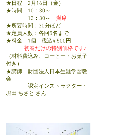
★日程：2
月16日（金
）
★時間：10：30～
13：30
～
満席
★所要時間：30分
ほど
★定員人数：
各回5
名まで
★料金：1個 税込4,500
円
初春だけの特別価格です♪
​
（材料費込み、コーヒー・お菓子
付き）
★講師：財団法人日本生涯学習教
会
認定インストラクター・
堀田 ちさと さん